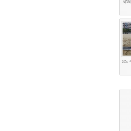
제3회
송도 