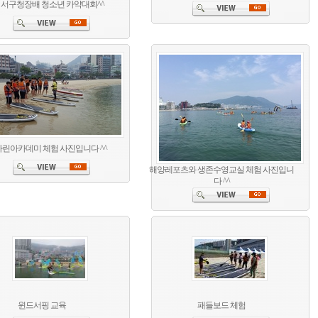
 서구청장배 청소년 카약대회^^
마린아카데미 체험 사진입니다 ^^
해양레포츠와 생존수영교실 체험 사진입니
다 ^^
윈드서핑 교육
패들보드 체험