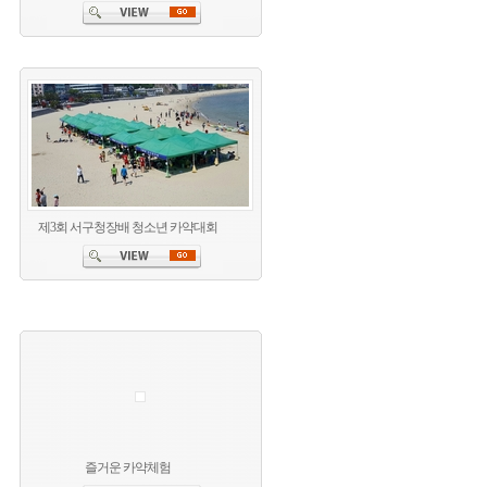
제3회 서구청장배 청소년 카약대회
즐거운 카약체험