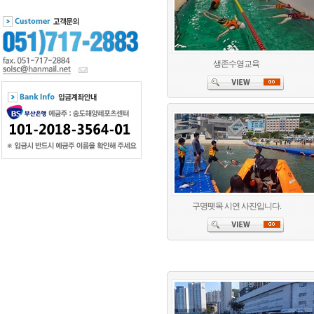
생존수영교육
구명뗏목 시연 사진입니다.